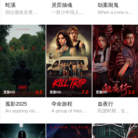
蛇溪
灵弈抽魂
劫案闹鬼
四位朋友在查塔胡奇河划独木舟时遭遇巨型杀人蛇追杀，他们必
一群少年闯入人迹罕至的偏远古寺，意外
When a crew of crim
9.0
7.0
3.0
更新HD
更新HD
更新HD
孤影2025
夺命旅程
血夜行
An aspiring vlogger goes on a wilderness retreat to a cabin in t
A group of friends hitch a ride to ACL music
民国时期，女警探