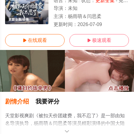
语言：
未知
状态：
更新全集
- 免费在线观看
导演：
未知
主演：
杨雨萌＆闫思柔
更新全集/全集
更新时间：
2026-07-09
在线观看
极速观看


剧情介绍
我要评分
天堂影视爽剧《被扣天价团建费，我不忍了》是一部由知
名导演执导，杨雨萌＆闫思柔等演员精彩演绎的中国大陆
电视剧，大结局剧情已揭晓（更新全集），手机免费观看
