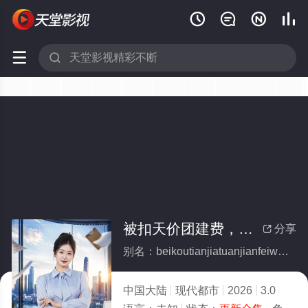






被扣天价团建费，我不忍了(全集)
分享

别名：beikoutianjiatuanjianfeiwoburenliao
中国大陆
现代都市
2026
3.0