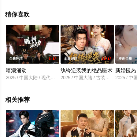
高清未删减完整版电视剧全集就上天堂电影网，热播电视
剧提前免费观看，更多剧情信息可移步至豆瓣电视剧、电
猜你喜欢
视猫或剧情网等平台了解。
5.0
10.0
全集完结
全集完结
更新全集
暗潮涌动
纨绔逆袭我的绝品医术
新婚慢热
2025 / 中国大陆 / 现代都市
2025 / 中国大陆 / 古装仙侠
2025 / 
相关推荐