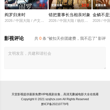
9.0
10.0
更新全集
更新全集
更新全集
阎罗归来时
错把董事长当相亲对象
金鳞不是
2026 / 中国大陆 / 卢文洁＆谢伊博
2026 / 中国大陆 / 杨欣芮＆滕林＆马
2026 /
影视评论
共
0
条 “被扣天价团建费，我不忍了” 影评
天堂影视
提供最新免费VIP电视剧全集，高清无删减电影大全在线看
Copyright © 2021 szxjhzx.com All Rights Reserved
黔ICP备20210779号