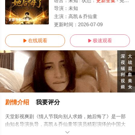
语言：
未知
状态：
更新全集
- 免费在线观看
导演：
未知
主演：
高凯＆乔仙童
更新全集/全集
更新时间：
2026-07-09
在线观看
极速观看


剧情介绍
我要评分
天堂影视爽剧《情人节我向别人求婚，她后悔了》是一部
由知名导演执导，高凯＆乔仙童等演员精彩演绎的中国大
陆电视剧，大结局剧情已揭晓（更新全集），手机免费观
