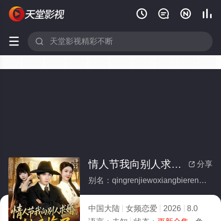






情人节我向别人求婚，她后悔了(全集)
分享

别名：qingrenjiewoxiangbierenqiuhuntahouhuiliao
中国大陆
女频恋爱
2026
8.0