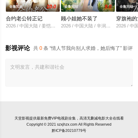
10.0
9.0
全集完结
全集完结
全集完结
合约老公转正记
顾小姐她不装了
穿旗袍的
2026 / 中国大陆 / 姜恺琳＆王厂
2026 / 中国大陆 / 辛润茜＆刘蕙宾
2026 / 
影视评论
共
0
条 “情人节我向别人求婚，她后悔了” 影评
天堂影视
提供最新免费VIP电视剧全集，高清无删减电影大全在线看
Copyright © 2021 szxjhzx.com All Rights Reserved
黔ICP备20210779号