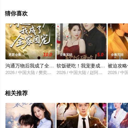
完整版电视剧全集就上天堂电影网，热播电视剧提前免费
观看，更多剧情信息可移步至豆瓣电视剧、电视猫或剧情
猜你喜欢
网等平台了解。
10.0
5.0
更新全集
全集完结
全集完结
沟通万物后我成了全家团宠
软饭硬吃！我宠妻成大佬
被迫攻略
2026 / 中国大陆 / 樊奕祎＆郭浩铭
2026 / 中国大陆 / 赵阿东＆黄盈
2026 /
相关推荐