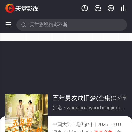






五年男友成旧梦(全集)
分享

别名：wuniannanyouchengjiumeng
中国大陆
现代都市
2026
10.0