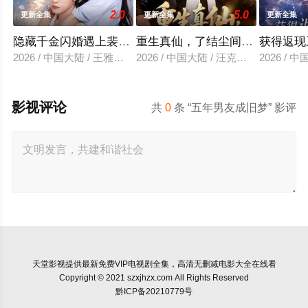
2.0
5.0
更新全集
更新全集
更新全集
隐藏千金闪婚遇上裴先生
重生真仙，了结尘间恩怨
获得返现
2026 / 中国大陆 / 王雅清＆朱城玮
2026 / 中国大陆 / 汪克强＆田诗园
2026 /
影视评论
共
0
条 “五年男友成旧梦” 影评
天堂影视
提供最新免费VIP电视剧全集，高清无删减电影大全在线看
Copyright © 2021 szxjhzx.com All Rights Reserved
黔ICP备20210779号