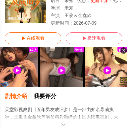
语言：
未知
状态：
更新全集
- 免费在线观看
导演：
未知
主演：
王俊＆金鑫欣
更新全集/全集
更新时间：
2026-07-09
在线观看
极速观看


剧情介绍
我要评分
天堂影视爽剧《五年男友成旧梦》是一部由知名导演执
导，王俊＆金鑫欣等演员精彩演绎的中国大陆电视剧，大
结局剧情已揭晓（更新全集），手机免费观看高清未删减
