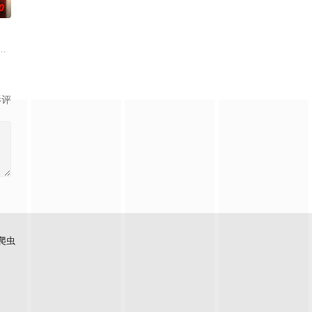
0
惊心，令人胆寒！时局动荡，冤魂游
他们最想要的那个人——也就是彼此——的样子出现。
坠崖后闯入隐秘古宅求救，得男主人石桥留宿，却陷入更恐怖的诡异事件，包
影评
爬虫