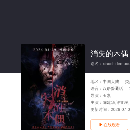
消失的木偶
别名：xiaoshidemuo
地区：
中国大陆
类
语言：
汉语普通话
导演：
玉素
主演：
陈建华,许亚琳,Y
更新时间：
2026-07-
在线观看
