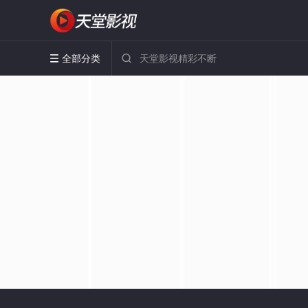
全部分类

