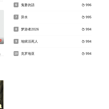
请
を逸して、奇妙な死を遂げてく…。有能な祈祷師が祓いを試みるも太刀打ち
无内容Stuart暂无内容Townsend暂无内容饰）从长眠中苏醒，他不甘于趋
鬼妻勿語
996
6

异水
995
7

梦游者2026
994
8

0
地狱活死人
994
9

克罗地亚
994
10

路之旅，7小时的旅程成为2天的心灵
2022开年惊悚大戏。床下伸出的鬼爪！衣柜中藏着的恐怖眼睛！窗帘后的鬼童