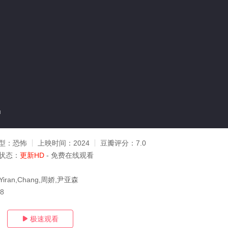
u
型：
恐怖
上映时间：
2024
豆瓣评分：
7.0
状态：
更新HD
- 免费在线观看
iran,Chang,周娇,尹亚森
08
极速观看
