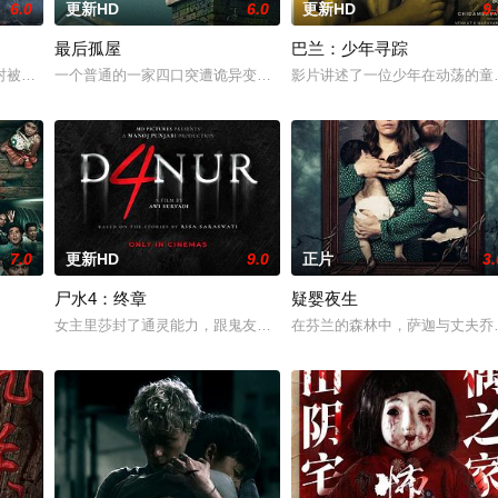
6.0
更新HD
6.0
更新HD
9.
最后孤屋
巴兰：少年寻踪
他的超人类力量，将其打造成杀伤力极强的军事武器。残酷的实验不断压榨他的
村被湖中“水猴子”所扰。此物实为濒危水栖人猿，能模仿人言诱杀村民。少年水
一个普通的一家四口突遭诡异变故，被困在自家房屋中超过 1000 
影片讲述了一位少年在动荡的童
7.0
更新HD
9.0
正片
3.
尸水4：终章
疑婴夜生
消失。20年后寻宝队成员周西川和周嫣然、乐明为寻找神秘宝藏归还国家深入
女主里莎封了通灵能力，跟鬼友断联多年，就想安安稳稳陪妹妹结婚
在芬兰的森林中，萨迦与丈夫乔