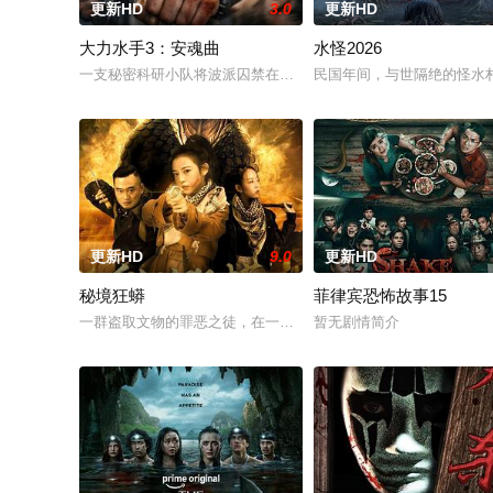
更新HD
3.0
更新HD
大力水手3：安魂曲
水怪2026
一支秘密科研小队将波派囚禁在地下军事基地，试图驯化并利用
民国年间，与世隔绝的怪水
更新HD
9.0
更新HD
秘境狂蟒
菲律宾恐怖故事15
一群盗取文物的罪恶之徒，在一次盗宝途中遇到神秘事件集体神秘
暂无剧情简介