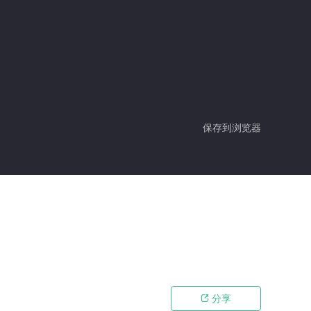
保存到浏览器
分享
