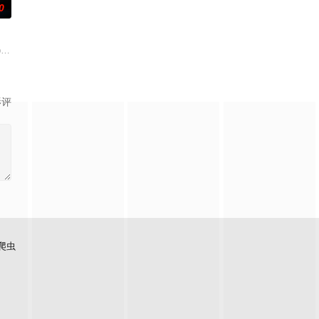
0
似
为她得知了哥哥马修神秘死亡的消息。萨姆与她体贴的丈夫布雷迪、关系疏远
pregnant teen's family sets
影评
爬虫