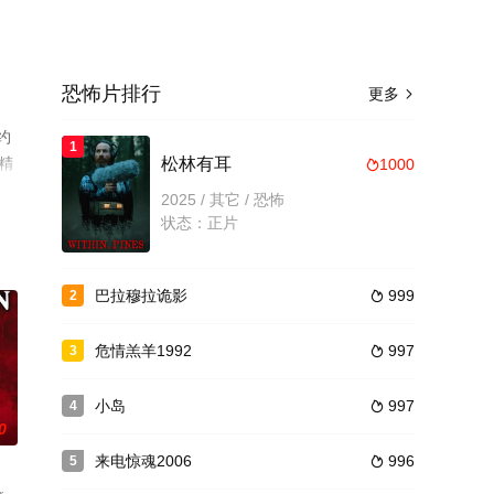
恐怖片排行
更多

约
1
员精
松林有耳
1000

视
2025 / 其它 / 恐怖
状态：正片
巴拉穆拉诡影
999
2

危情羔羊1992
997
3

小岛
997
4

0
来电惊魂2006
996
5
