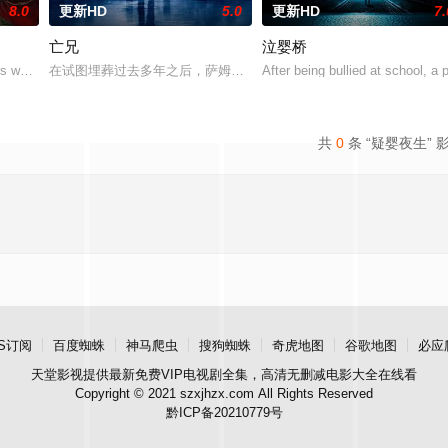
8.0
更新HD
5.0
更新HD
7.
亡兄
泣婴桥
主人石桥留宿，却陷入更恐怖的诡异事件，包括布偶自行移动和夜半啼哭，石桥
ers who enter a cash-prize endurance
在试图埋葬过去多年之后，萨姆被迫回到了她空荡荡的童年故居，因
After being bullied at school, a 
共
0
条 “疑婴夜生” 
S订阅
百度蜘蛛
神马爬虫
搜狗蜘蛛
奇虎地图
谷歌地图
必应
天堂影视
提供最新免费VIP电视剧全集，高清无删减电影大全在线看
Copyright © 2021 szxjhzx.com All Rights Reserved
黔ICP备20210779号