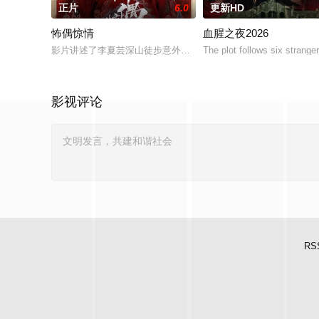
正片
6.0
更新HD
怖偶惊情
血腥之夜2026
影片讲述了李夏芸深山徒步意外坠崖后闯入隐秘古宅求救，得男
The plot follows six strang
影视评论
RS