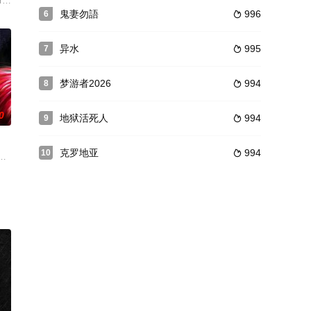
詩京了，這時她才驚覺祭品竟然是身體
回魂，诡异的诅咒，接连的命案！未知的恐惧笼罩着刘家深宅大院！故事以红
e Payne 饰）的妻子爱玛（Denice D. Lewis 饰）不幸死于车祸，极度伤心
鬼妻勿語
996
6

异水
995
7

梦游者2026
994
8

0
地狱活死人
994
9

克罗地亚
994
10

疑，究竟是谁或背后有什么原因，导致
连环杀手的恶性谋杀狂潮时，一切都不是表面看上去的那样。