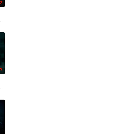
0
心
然、乐明为寻找神秘宝藏归还国家深入
断联多年，就想安安稳稳陪妹妹结婚。结果妹妹在老剧院求婚后直接被邪灵缠
0
，
偏远洞穴潜水游览。此前的反常风
鬼点名要命！一幕幕“连环鬼杀”怵目惊心，令人胆寒！时局动荡，冤魂游
个暴力的存在所纠缠，这个存在会以他们最想要的那个人——也就是彼此——