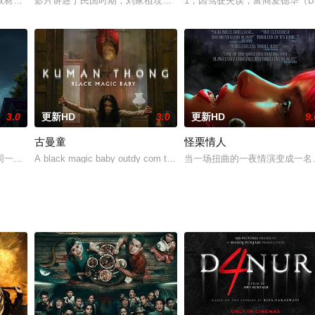
n H
取材。詩京被受邀參加特別的儀式，信徒們依序祈願並獻上祭品。接著終於輪到
影片讲述了民国时期，刘家祖坟风水被破，刘宅大院怨气冲天，鬼娃
1，因驾驶失误，富商爱德华（Bruc
3.0
更新HD
3.0
更新HD
9.
古曼童
怪栗情人
ds
同一个班级里的所有小孩，都神秘地失踪了，除了一个小孩。整个小镇都开始怀
A black magic baby outdy com that is believed to bring luck to i
当一场扭曲的一夜情演变成一名