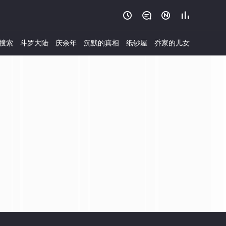




搜索
斗罗大陆
庆余年
沉默的真相
纸钞屋
乔家的儿女