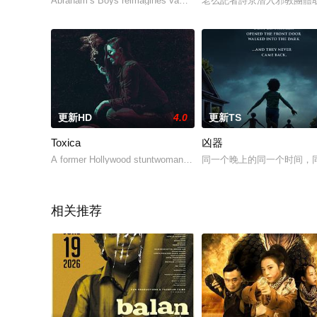
Abraham’s Boys reimagines vampire lore through the eyes of Va
老么記者詩京潛入邪教團體
更新HD
4.0
更新TS
Toxica
凶器
A former Hollywood stuntwoman who moonlights as a dirty PI fin
同一个晚上的同一个时间，
相关推荐