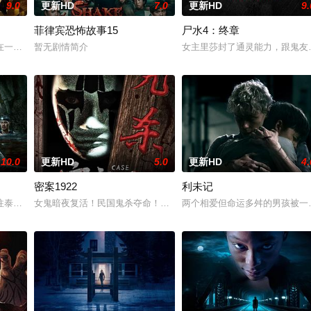
9.0
更新HD
7.0
更新HD
9.
菲律宾恐怖故事15
尸水4：终章
他踏上了寻母之旅。这不仅是对母亲下落的追寻，更是他探寻身世真相、寻求内
在一次盗宝途中遇到神秘事件集体神秘消失。20年后寻宝队成员周西川和周嫣
暂无剧情简介
女主里莎封了通灵能力，跟鬼友
10.0
更新HD
5.0
更新HD
4.
密案1922
利未记
而萨迦的喜悦被一股令人发寒的疑惧笼罩——她对新生儿产生了不为人知的猜疑
泰国海岸，开启步入社会前的最后一场冒险，慕名报名了名为 “恶魔之口” 的
女鬼暗夜复活！民国鬼杀夺命！白米埋尸噬魂杀，鬼刃穿腹斩灵杀，女
两个相爱但命运多舛的男孩被一