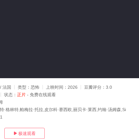
\/ 法国
类型：
恐怖
上映时间：
2026
豆瓣评分：
3.0
状态：
正片
- 免费在线观看
姆
特·格林特,帕梅拉·托拉,皮尔科·赛西欧,丽贝卡·莱西,约翰·汤姆森,Si
01
极速观看
