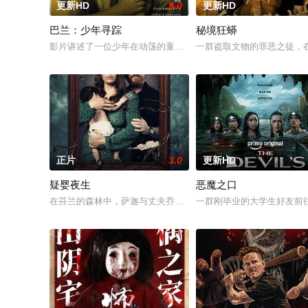
更新HD
9.0
更新HD
巴兰：少年寻踪
秘境狂蟒
影片讲述了一位少年在动荡的童年中长大，母亲又突然失踪后，
一群盗取文物的罪恶之徒，
正片
3.0
更新HD
疑婴夜生
恶魔之口
在芬兰的森林中，萨迦与丈夫乔恩迎来了为人父母的新篇章。然
一群刚毕业的大学生好友前往