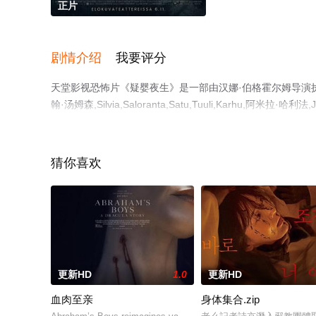
正片
剧情介绍
我要评分
天堂影视恐怖片《疑婴夜生》是一部由汉娜·伯格霍尔姆导演执导，
翰·汤姆森,Silvia,Saloranta,Satu,Tuuli,Karhu,阿米拉·哈利法,J
彩演绎的芬兰 \/ 立陶宛 \/ 法国电影，手机免费观看高
猫或剧情网等平台了解。
猜你喜欢
更新HD
1.0
更新HD
血肉至亲
身体集合.zip