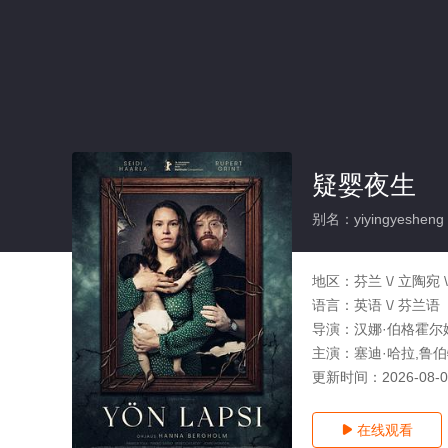
疑婴夜生
别名：yiyingyesheng
地区：
芬兰 \/ 立陶宛 
语言：
英语 \/ 芬兰语
导演：
汉娜·伯格霍尔
主演：
塞迪·哈拉,鲁伯
更新时间：
2026-08-
在线观看
