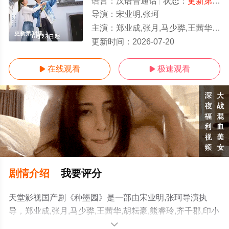
语言：
汉语普通话
状态：
更新第34集
导演：
宋业明,张珂
主演：
郑业成,张月,马少骅,王茜华,胡耘豪,熊睿玲,齐千郡,印小天,宋禹,瑛子,王劲松,丁勇岱,
更新第34集
更新时间：
2026-07-20
在线观看
极速观看


剧情介绍
我要评分
天堂影视国产剧《种墨园》是一部由宋业明,张珂导演执
导，郑业成,张月,马少骅,王茜华,胡耘豪,熊睿玲,齐千郡,印小
天,宋禹,瑛子,王劲松,丁勇岱,吴其江,吴京安等演员精彩演绎
