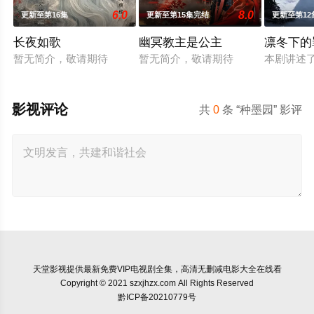
6.0
8.0
更新至第16集
更新至第15集完结
更新至第12
长夜如歌
幽冥教主是公主
凛冬下的
暂无简介，敬请期待
暂无简介，敬请期待
本剧讲述
影视评论
共
0
条 “种墨园” 影评
天堂影视
提供最新免费VIP电视剧全集，高清无删减电影大全在线看
Copyright © 2021 szxjhzx.com All Rights Reserved
黔ICP备20210779号