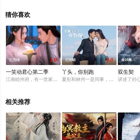
的中国大陆电视剧，手机免费观看高清未删减完整版电视
剧全集就上天堂电影网，热播电视剧提前免费观看，更多
猜你喜欢
剧情信息可移步至豆瓣电视剧、电视猫或剧情网等平台了
解。
1.0
3.0
已完结
已完结
全24集
一笑动君心第二季
丫头，你别跑
双生契
江南睦州府，有一世家小姐，懒名远播。据说，此女子能躺着绝
夏彤和林州一是同事，在公司的一次团
讲述了封
相关推荐