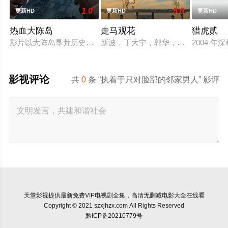
1.0
5.0
更新HD
更新HD
更新HD
热血大陈岛
走马观花
猎虎贰
影片以大陈岛垦荒历史为创作底色，在尊重历史真实性的前提下
新波，丁大宁，郭华，程一木他们毕
2004
影视评论
共
0
条 “执着于只对脸部的邻家男人” 影评
天堂影视
提供最新免费VIP电视剧全集，高清无删减电影大全在线看
Copyright © 2021 szxjhzx.com All Rights Reserved
黔ICP备20210779号