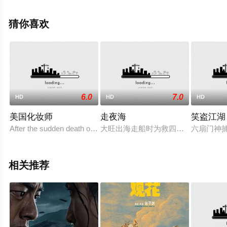
影网，更多剧情信息可移步至豆瓣电影、电视猫或剧情网
等平台了解。
猜你喜欢
6.0
7.0
HD
HD
HD
美国化妆师
走夜海
笑盗江湖
After the sudden death of his wife and a fractured relationship
大旺出海走船时为救四六被飓风刮断
六扇门神
相关推荐