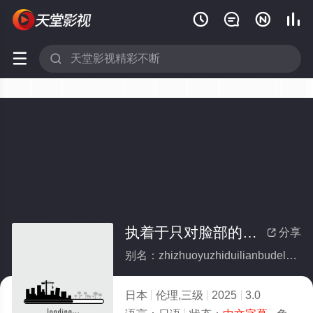






执着于只对脸部的邻家男人
分享

别名：zhizhuoyuzhiduilianbudelinjiananren
日本
伦理,三级
2025
3.0