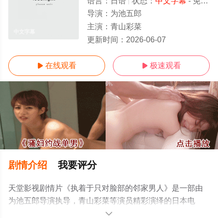
语言：
日语
状态：
中文字幕
- 免费在线观看
导演：
为池五郎
主演：
青山彩菜
中文字幕
更新时间：
2026-06-07
在线观看
极速观看


剧情介绍
我要评分
天堂影视剧情片《执着于只对脸部的邻家男人》是一部由
为池五郎导演执导，青山彩菜等演员精彩演绎的日本电
影，手机免费观看高清未删减完整版电影大全就上天堂电
