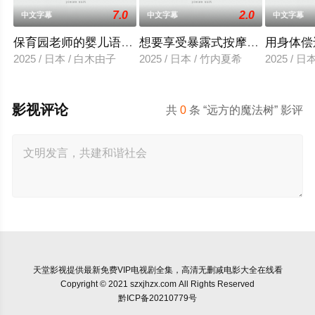
7.0
2.0
中文字幕
中文字幕
中文字幕
保育园老师的婴儿语让人超兴奋
想要享受暴露式按摩的已婚女子
用身体偿
2025 / 日本 / 白木由子
2025 / 日本 / 竹内夏希
2025 / 
影视评论
共
0
条 “远方的魔法树” 影评
天堂影视
提供最新免费VIP电视剧全集，高清无删减电影大全在线看
Copyright © 2021 szxjhzx.com All Rights Reserved
黔ICP备20210779号