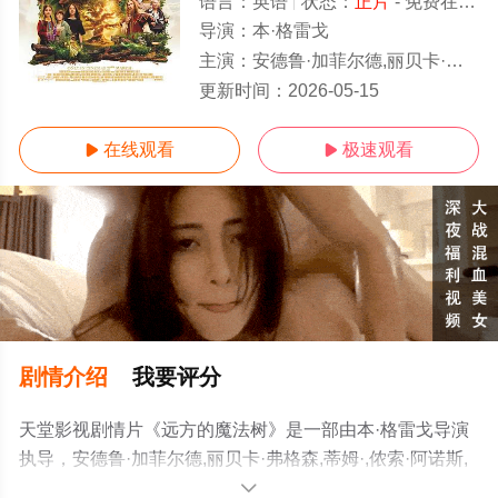
语言：
英语
状态：
正片
- 免费在线观看
导演：
本·格雷戈
主演：
安德鲁·加菲尔德,丽贝卡·弗格森,蒂姆·,侬索·阿诺斯,皮帕·贝内特-华纳,克莱尔·芙伊,
正片
更新时间：
2026-05-15
在线观看
极速观看


剧情介绍
我要评分
天堂影视剧情片《远方的魔法树》是一部由本·格雷戈导演
执导，安德鲁·加菲尔德,丽贝卡·弗格森,蒂姆·,侬索·阿诺斯,
皮帕·贝内特-华纳,克莱尔·芙伊,马克·希普,汤姆·米滕,西蒙·拉
