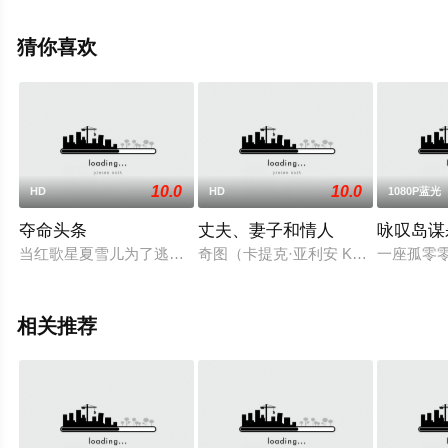
塞尔·比尔,杰西卡·古宁,奥利弗·克里斯,珍妮弗·桑德斯,妮可
拉·考夫兰,达斯汀·德姆瑞·伯恩斯,迈克尔·帕林,皮埃尔·伯格
猜你喜欢
曼,伦尼·亨利,菲尼克斯·拉罗什,Billie·Gadsdon,Jos·Vant等
演员精彩演绎的英国电影，手机免费观看高清未删减完整
版电影大全就上天堂电影网，更多剧情信息可移步至豆瓣
电影、电视猫或剧情网等平台了解。
10.0
10.0
HD
HD
1080P蓝光
夺命头条
丈夫、妻子和情人
咏叹岛谋
当红歌星夏雪儿为了逃离纷乱的娱乐圈以及变态母亲的束缚，利
奇图（卡提克·亚利安 Kartik A
一座孤零
相关推荐