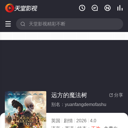






远方的魔法树
分享

别名：yuanfangdemofashu
英国
剧情
2026
4.0