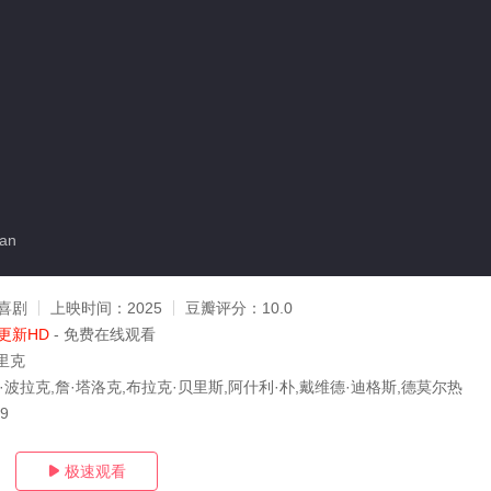
an
喜剧
上映时间：
2025
豆瓣评分：
10.0
更新HD
- 免费在线观看
里克
·波拉克,詹·塔洛克,布拉克·贝里斯,阿什利·朴,戴维德·迪格斯,德莫尔热
09
极速观看
