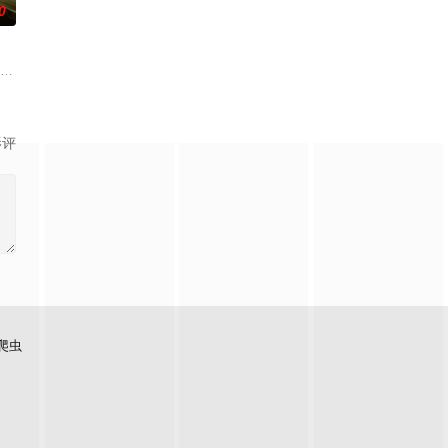
0
之
进行交往，一场错位的爱情故事由此
故事、追梦故事。脱贫不松劲，致富再出发。虽然父亲曾在家乡遭到爱情事业
特纳 饰）和满怀浪漫情怀和希望的艾莉（莫妮卡·巴巴罗 饰）或许是这座城市里
影评
爬虫