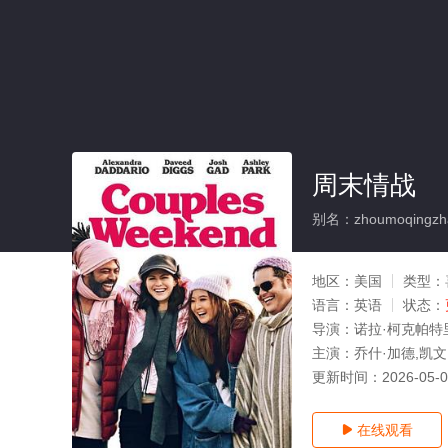
周末情战
别名：zhoumoqingzh
地区：
美国
类型：
语言：
英语
状态：
导演：
诺拉·柯克帕特
主演：
乔什·加德,凯文
更新时间：
2026-05-
在线观看
