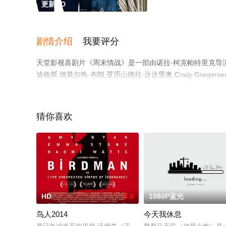
更新HD
剧情介绍
我要评分
天堂影视喜剧片《周末情战》是一部由诺拉·柯克帕特里克导演执导
迪格斯,德莫尔热·布朗,亚历山德拉·达达里奥,Craig·Gr
上天堂电影网，更多剧情信息可移步至豆瓣电影、电视猫或
猜你喜欢
HD
6.0
1080P蓝光
鸟人2014
今天我休息