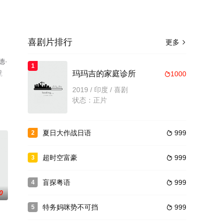
喜剧片排行
更多

德·
1
就
玛玛吉的家庭诊所
1000

2019 / 印度 / 喜剧
状态：正片
夏日大作战日语
999
2

超时空富豪
999
3

盲探粤语
999
4

0
特务妈咪势不可挡
999
5
