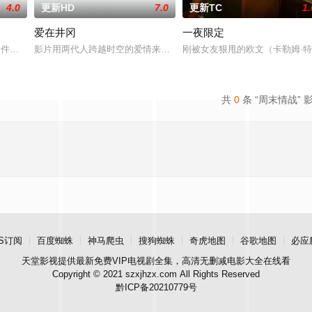
4.0
更新HD
7.0
更新TC
1.
爱在井冈
一夜限定
观的必要性，鞭挞了追金，虚荣等错误的观念，让人在捧腹之余感受到人性人情
”零件遗落盲女薛薇薇家中，为了找回丢失的东西，宏光无意中伪装成车王与薇薇
影片用两代人跨越时空的爱情来演绎吉安老区人民的创业故事、幸福
刚被女友狠甩的欧文（卡勒姆·
共
0
条 “周末情战” 
S订阅
百度蜘蛛
神马爬虫
搜狗蜘蛛
奇虎地图
谷歌地图
必应
天堂影视
提供最新免费VIP电视剧全集，高清无删减电影大全在线看
Copyright © 2021 szxjhzx.com All Rights Reserved
黔ICP备20210779号