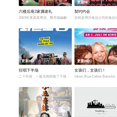
正片
9.0
更新HD
六楼后座2家属谢礼
契约约会
2003年黃真真導演、鄭丹瑞編劇的喜劇《六樓后座》拍出香港新一代的
莎莉是博沃食品公司的食品
更新HD
10.0
更新HD
狂唱下半场
女孩们，女孩们！
二十年前，一桩丑闻拆散了千禧年初期当红的韩国流行三人团体
Inken (Kya-Celina Barucki),