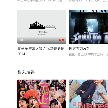
早已年过半百的里根·汤姆森（迈克尔·基顿 Michael Keato
警察马天民（仲星火饰）是
HD
6.0
正片
喜羊羊与灰太狼之飞马奇遇记
摇滚万万岁2
2014
在第一部上映40周年之际
在经典的童话故事里，如梦如幻、色彩斑斓的天马之城，英俊的飞
相关推荐