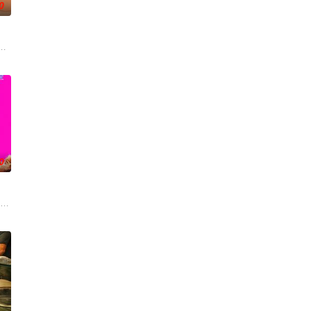
0
来，雅斯敏的约会对象是乌塔玛，博沃
翊歌 饰），为利益化身“深情画家”，步步为营接近倔强女医生李梦（李萌萌 饰
0
重
后梦想写儿童故事，但被分配到青少年保护队，被迫每天看色情片。更糟糕
oper Hoffman 饰）在著名艺术家艾丽卡·特蕾西（奥利维亚·王尔德 Olivia 