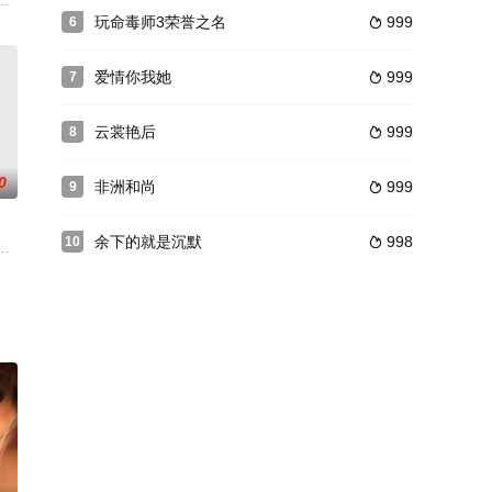
错，趁他休息帮他介绍了一个对象，她
）因儿子感染艾滋病死亡而精神失常，他命令助手四处绑架同性恋者带到私人
玩命毒师3荣誉之名
999
6

爱情你我她
999
7

云裳艳后
999
8

0
非洲和尚
999
9

余下的就是沉默
998
10

句話形容商人伊博和愛德華，尚嫌太客氣。兩人一個胖、一個魯，成天插科打