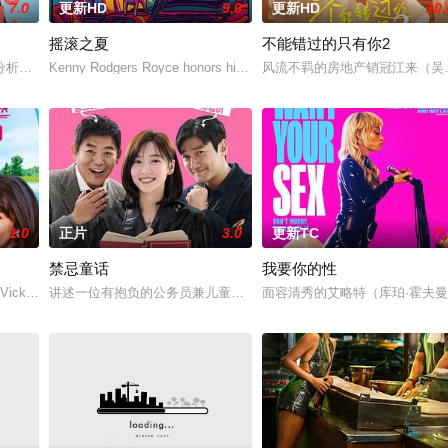
7.0
更新HD
9.0
更新HD
10.
摇滚之夏
不能错过的只有你2
愛情面面觀，其中「Truth orDare」大膽遊戲更表達時下
分析师，如今陷入财务困境，她答应为挚友雅斯敏牵线搭桥，为她安排相亲。原
Kenny Rodgers Royce honors his late mother's legacy by follo
风流不羁的房地产销冠江来（吴
1.0
正片
3.0
更新TC
7.
禁忌童话
我要你的性
。如今，三人为了一场仅有一次的演出再度合体，前提是他们得克服接踵而来的
 Vicky (Julia Novohradsky) und Lena (
讲述一位有抱负的公务员兼儿童故事作家（朴智炫 饰演）故事，毕业
面容清秀的艾略特（库珀·霍夫曼 Co