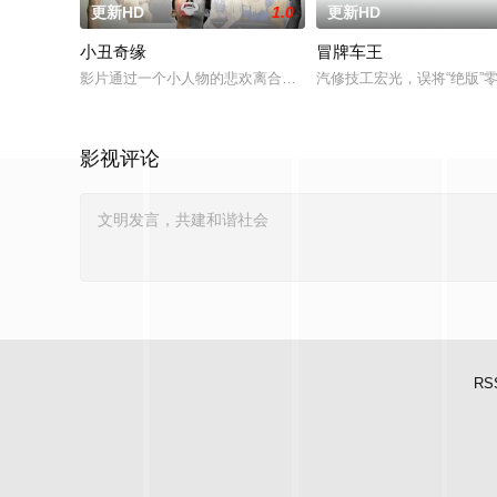
更新HD
1.0
更新HD
小丑奇缘
冒牌车王
影片通过一个小人物的悲欢离合，宣扬了树立正确的恋爱观生活
汽修技工宏光，误将“绝版
影视评论
RS