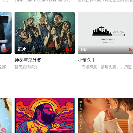
n 饰）曾经是一名风光一时的好莱坞电影明星，他所塑造的超级英
一个正直热心的小伙子，这日恰逢他休息，派出所所长夫人想着这小伙子为人不
When their mother takes off on a business trip, two bickering br
某疯狂科学家（乔宏暂无内容饰
1.0
正片
9.0
HD
9.
神探与鬼外婆
小镇杀手
，这部传奇摇滚伪纪录片的续集让电影公司取得了一连串的成功。
暂无剧情简介
「商場得意，情場失意。」用這
马王子（郑恺 配音）即将迎娶美丽的蓝马公主（白百合 配音），谁知婚礼现