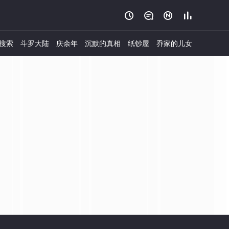




搜索
斗罗大陆
庆余年
沉默的真相
纸钞屋
乔家的儿女