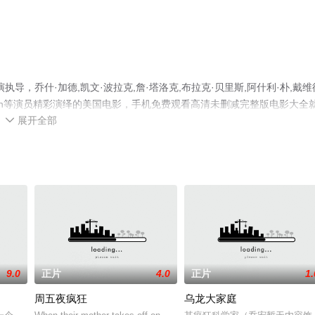
，乔什·加德,凯文·波拉克,詹·塔洛克,布拉克·贝里斯,阿什利·朴,戴维
egersen等演员精彩演绎的美国电影，手机免费观看高清未删减完整版电影大全
展开全部
剧情网等平台了解。

9.0
正片
4.0
正片
1.
周五夜疯狂
乌龙大家庭