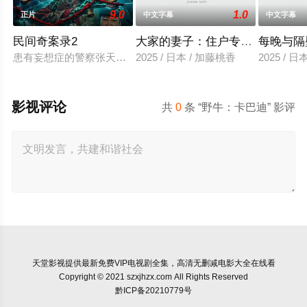
9.0
1.0
正片
中文字幕
中文字幕
民间奇案录2
大家的妻子：住户专用洞口
每晚与隔
患有妄想症的警察张天盛遇上一起离奇的神像杀人事件，勘案过程
2025 / 日本 / 加藤桃香
2025 / 
影视评论
共
0
条 “野牛：卡巴迪” 影评
天堂影视
提供最新免费VIP电视剧全集，高清无删减电影大全在线看
Copyright © 2021 szxjhzx.com All Rights Reserved
黔ICP备20210779号