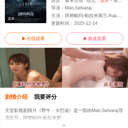
语言：
泰米尔语
状态：
正片
- 免费在线观看
导演：
Mari,Selvaraj
主演：
阿努帕玛·帕拉米斯兰,Rajisha,Vijayan,Dhruv,Vikram
正片
更新时间：
2025-12-14
在线观看
极速观看


剧情介绍
我要评分
天堂影视剧情片《野牛：卡巴迪》是一部由Mari,Selvaraj导
演执导，阿努帕玛·帕拉米斯
兰,Rajisha,Vijayan,Dhruv,Vikram等演员精彩演绎的印度电
