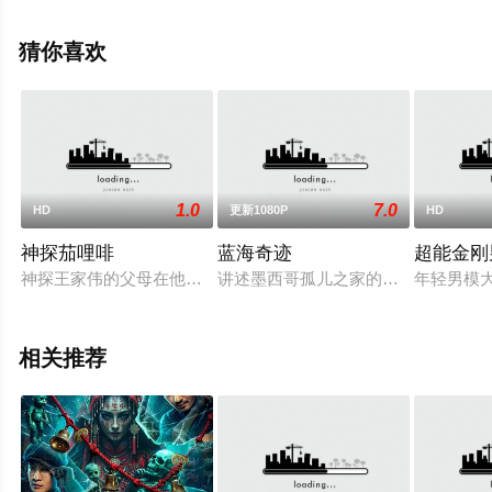
影，手机免费观看高清未删减完整版电影大全就上天堂电
影网，更多剧情信息可移步至豆瓣电影、电视猫或剧情网
猜你喜欢
等平台了解。
1.0
7.0
HD
更新1080P
HD
神探茄哩啡
蓝海奇迹
超能金刚
神探王家伟的父母在他小时候就神秘的失踪，他和助手制造了时
讲述墨西哥孤儿之家的少年们为了拯
年轻男模
相关推荐