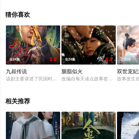
情已揭晓（1-24全集），手机免费观看高清未删减完整版
电视剧全集就上天堂电影网，热播电视剧提前免费观看，
猜你喜欢
更多剧情信息可移步至豆瓣电视剧、电视猫或剧情网等平
台了解。
5.0
6.0
全24集
全24集
已完结
九叔传说
胭脂似火
双世宠妃
该剧主要讲述了民国时期因水运而兴旺的白河镇恐怖案件频发：
改编自每天读点故事签约作者花下客
故事发生
相关推荐