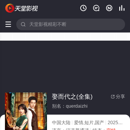






娶而代之(全集)
分享

别名：querdaizhi
中国大陆
爱情,短片,国产
2025
3.0