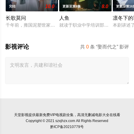
10.0
8.0
完结
更新至第8集
更新至第16
长歌莫问
人鱼
凛冬下的
千年前，雍国泥塑世家楚门因进贡的“十二生肖”离奇流血炸裂，
就读于职业中学培训部的花季女生苏
本剧讲述
影视评论
共
0
条 “娶而代之” 影评
天堂影视
提供最新免费VIP电视剧全集，高清无删减电影大全在线看
Copyright © 2021 szxjhzx.com All Rights Reserved
黔ICP备20210779号