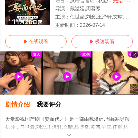
语言：
汉语普通话
状态：
完结
- 免费在线观看
导演：
戴溢廷,周暮寒
主演：
任世豪,刘念,王泽轩,文晴,杨博奇,黄伟,毕雪,任重,杭筱玥,高伟亮
1-24全集/大结局
更新时间：
2026-07-14
在线观看
极速观看


剧情介绍
我要评分
天堂影视国产剧《娶而代之》是一部由戴溢廷,周暮寒导演
执导，任世豪,刘念,王泽轩,文晴,杨博奇,黄伟,毕雪,任重,杭
筱玥,高伟亮等演员精彩演绎的中国大陆电视剧，大结局剧
