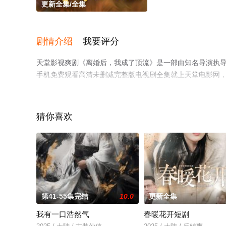
更新全集/全集
剧情介绍
我要评分
天堂影视爽剧《离婚后，我成了顶流》是一部由知名导演执
手机免费观看高清未删减完整版电视剧全集就上天堂电影网
情网等平台了解。
猜你喜欢
第41-55集完结
10.0
更新全集
我有一口浩然气
春暖花开短剧