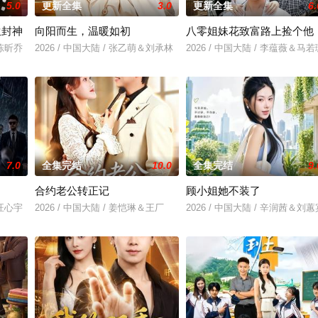
5.0
更新全集
3.0
更新全集
6.
生封神
向阳而生，温暖如初
八零姐妹花致富路上捡个他
＆陈昕乔
2026 / 中国大陆 / 张乙萌＆刘承林
2026 / 中国大陆 / 李蕴薇＆马若
7.0
全集完结
10.0
全集完结
9.
合约老公转正记
顾小姐她不装了
＆汪心宇
2026 / 中国大陆 / 姜恺琳＆王厂
2026 / 中国大陆 / 辛润茜＆刘蕙