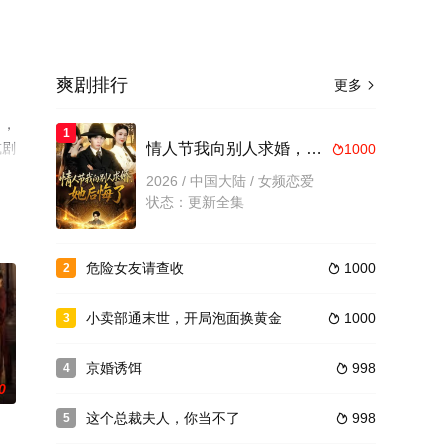
爽剧排行
更多

），
1
或剧
情人节我向别人求婚，她后悔了
1000

2026 / 中国大陆 / 女频恋爱
状态：更新全集
危险女友请查收
1000
2

小卖部通末世，开局泡面换黄金
1000
3

京婚诱饵
998
4

0
这个总裁夫人，你当不了
998
5
