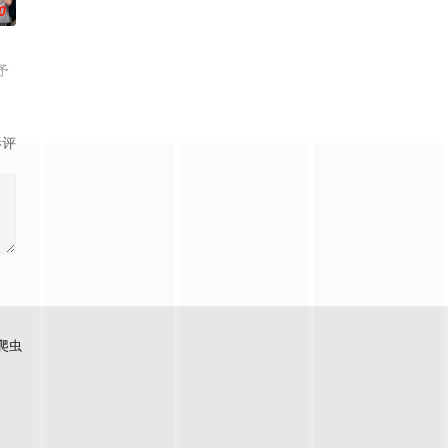
0
予
影评
爬虫