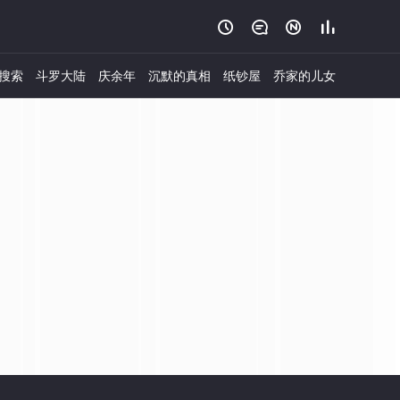




搜索
斗罗大陆
庆余年
沉默的真相
纸钞屋
乔家的儿女