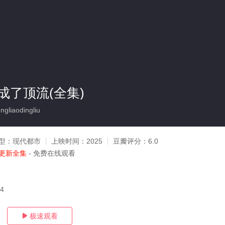
成了顶流(全集)
liaodingliu
型：
现代都市
上映时间：
2025
豆瓣评分：
6.0
更新全集
- 免费在线观看
04
极速观看
