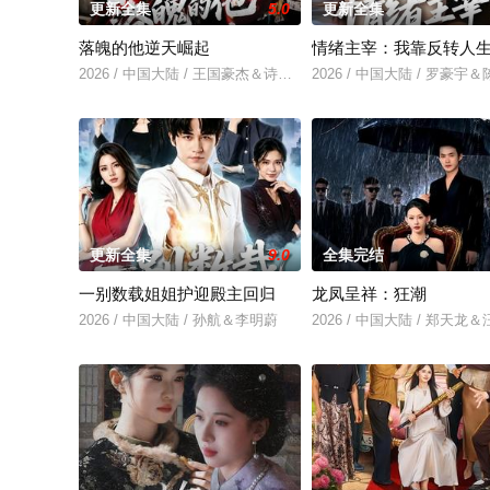
更新全集
5.0
更新全集
落魄的他逆天崛起
情绪主宰：我靠反转人
2026 / 中国大陆 / 王国豪杰＆诗语＆梁辰羽
2026 / 中国大陆 / 罗豪宇
更新全集
9.0
全集完结
一别数载姐姐护迎殿主回归
龙凤呈祥：狂潮
2026 / 中国大陆 / 孙航＆李明蔚
2026 / 中国大陆 / 郑天龙