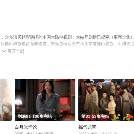
导，众多演员精彩演绎的中国大陆电视剧，大结局剧情已揭晓（更新全集
，热播电视剧提前免费观看，更多剧情信息可移步至豆瓣电视剧、电视猫
展开全部

5.0
到底81-100集完结
7.0
第31-53集完结
10.
白月光悖论
福气龙宝