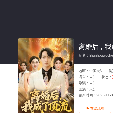
离婚后，我
别名：lihunhouwocheng
地区：
中国大陆
类
语言：
未知
状态：
导演：
未知
主演：
未知
更新时间：
2025-11-
在线观看
