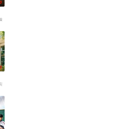
0
璇
0
宾