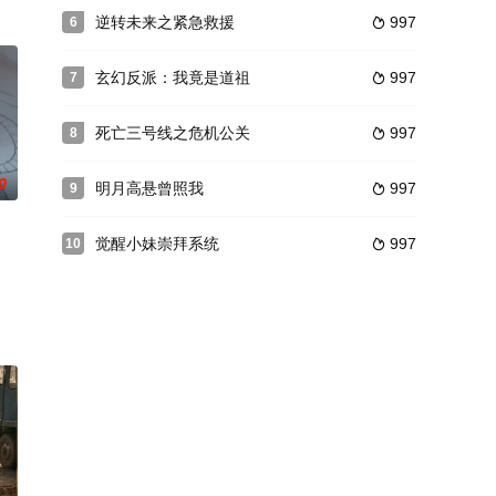
逆转未来之紧急救援
997
6

玄幻反派：我竟是道祖
997
7

死亡三号线之危机公关
997
8

0
明月高悬曾照我
997
9

觉醒小妹崇拜系统
997
10
