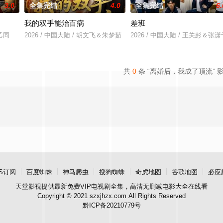
3.0
全集完结
4.0
全集完结
6.
我的双手能治百病
差班
曾乙同
2026 / 中国大陆 / 胡文飞＆朱梦茹
2026 / 中国大陆 / 王关彭＆张潇
共
0
条 “离婚后，我成了顶流” 
S订阅
百度蜘蛛
神马爬虫
搜狗蜘蛛
奇虎地图
谷歌地图
必应
天堂影视
提供最新免费VIP电视剧全集，高清无删减电影大全在线看
Copyright © 2021 szxjhzx.com All Rights Reserved
黔ICP备20210779号