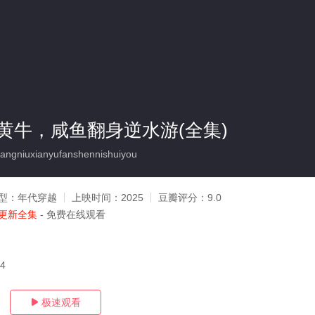
黄牛，咸鱼翻身逆水游(全集)
angniuxianyufanshennishuiyou
型：
年代穿越
上映时间：
2025
豆瓣评分：
9.0
更新全集
- 免费在线观看
04
极速观看
