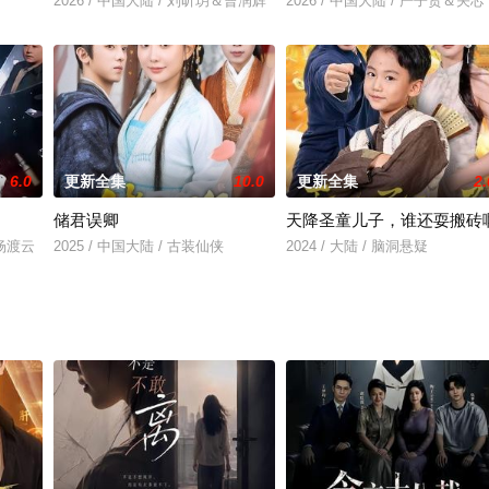
2026 / 中国大陆 / 刘昕玥＆曹润辉
2026 / 中国大陆 / 严子贤＆关芯
6.0
更新全集
10.0
更新全集
2.
储君误卿
天降圣童儿子，谁还耍搬砖
＆杨渡云
2025 / 中国大陆 / 古装仙侠
2024 / 大陆 / 脑洞悬疑