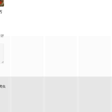
0
丐
影评
爬虫