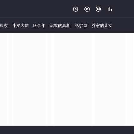




搜索
斗罗大陆
庆余年
沉默的真相
纸钞屋
乔家的儿女