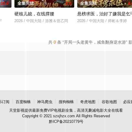
10.0
全集完结
3.0
全集完结
4.
硬核儿媳，在线撑腰
悬榜求医，治好了嫌我是乞
宇
2026 / 中国大陆 / 游雅＆曾乙同
2026 / 中国大陆 / 师彬＆李婷
共
0
条 “开局一头老黄牛，咸鱼翻身逆水游” 
S订阅
百度蜘蛛
神马爬虫
搜狗蜘蛛
奇虎地图
谷歌地图
必应
天堂影视
提供最新免费VIP电视剧全集，高清无删减电影大全在线看
Copyright © 2021 szxjhzx.com All Rights Reserved
黔ICP备20210779号