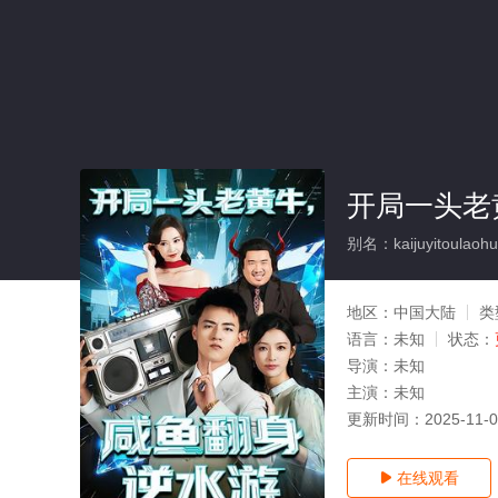
开局一头老
别名：kaijuyitoulaohu
地区：
中国大陆
类
语言：
未知
状态：
导演：
未知
主演：
未知
更新时间：
2025-11-
在线观看
