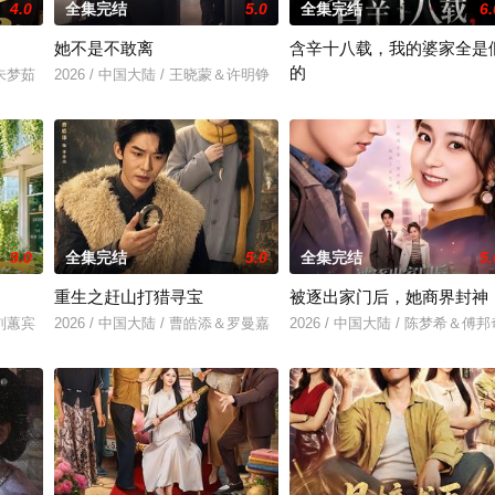
4.0
全集完结
5.0
全集完结
6.
她不是不敢离
含辛十八载，我的婆家全是
的
＆朱梦茹
2026 / 中国大陆 / 王晓蒙＆许明铮
2026 / 中国大陆 / 张耀尹＆伍京
9.0
全集完结
5.0
全集完结
5.
重生之赶山打猎寻宝
被逐出家门后，她商界封神
＆刘蕙宾
2026 / 中国大陆 / 曹皓添＆罗曼嘉
2026 / 中国大陆 / 陈梦希＆傅邦