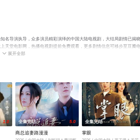
由知名导演执导，众多演员精彩演绎的中国大陆电视剧，大结局剧情已揭
就上天堂电影网，热播电视剧提前免费观看，更多剧情信息可移步至豆瓣
展开全部

1.0
全集完结
5.0
全集完结
5.
商总追妻路漫漫
掌眼