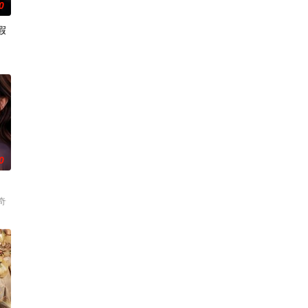
0
假
隽
0
奇