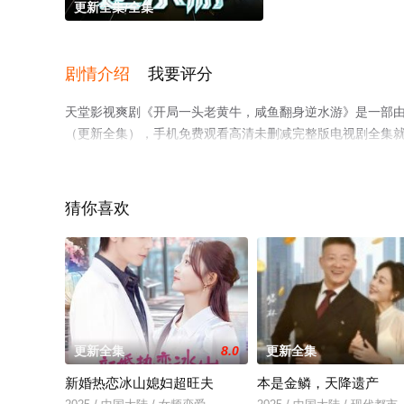
更新全集/全集
剧情介绍
我要评分
天堂影视爽剧《开局一头老黄牛，咸鱼翻身逆水游》是一部
（更新全集），手机免费观看高清未删减完整版电视剧全集
剧、电视猫或剧情网等平台了解。
猜你喜欢
更新全集
8.0
更新全集
新婚热恋冰山媳妇超旺夫
本是金鳞，天降遗产