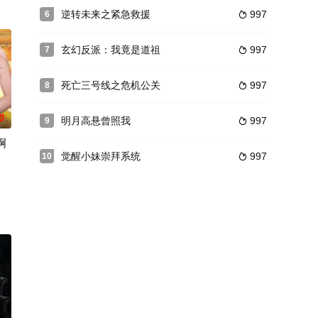
逆转未来之紧急救援
997
6

玄幻反派：我竟是道祖
997
7

死亡三号线之危机公关
997
8

0
明月高悬曾照我
997
9

啊
觉醒小妹崇拜系统
997
10
