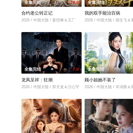
全集完结
10.0
全集完结
合约老公转正记
我的双手能治百病
2026 / 中国大陆 / 姜恺琳＆王厂
2026 / 中国大陆 / 胡文飞
全集完结
7.0
全集完结
龙凤呈祥：狂潮
顾小姐她不装了
2026 / 中国大陆 / 郑天龙＆汪心宇
2026 / 中国大陆 / 辛润茜