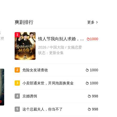
爽剧排行
更多

晓
1
电视
情人节我向别人求婚，她后悔了
1000

2026 / 中国大陆 / 女频恋爱
状态：更新全集
危险女友请查收
1000
2

小卖部通末世，开局泡面换黄金
1000
3

京婚诱饵
998
4

0
这个总裁夫人，你当不了
998
5
