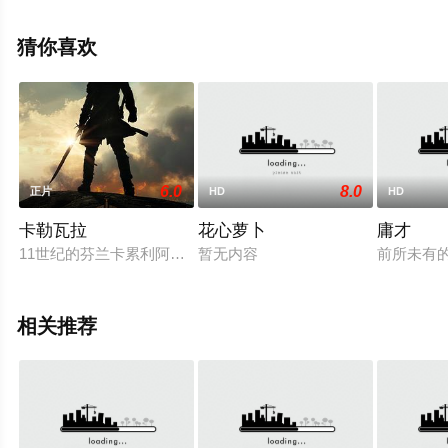
特·安德森-宋,伊莱·盖布,胡安·卡洛斯·赫尔南德斯,让·扎尔祖
尔,瑞安·霍姆奇克,威尔逊·康克赖特,凯蒂·哈伯德,史蒂文·特
猜你喜欢
里·沃克,D·J·斯特劳德,格雷格·维奥兰德,安吉尔·科恩斯等演
员精彩演绎的美国电影，手机免费观看高清未删减完整版
电影大全就上天堂电影网，更多剧情信息可移步至豆瓣电
影、电视猫或剧情网等平台了解。
6.0
8.0
正片
HD
HD
卡勒瓦拉
花心萝卜
庸才
11世纪的芬兰卡累利阿，卡尔沃与温塔莫两兄弟的宿怨点燃战火
暂无内容
前所未有
相关推荐