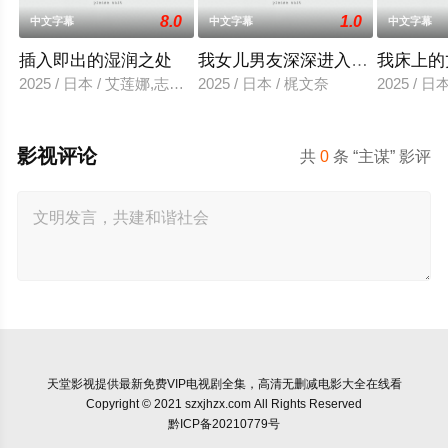
8.0
1.0
中文字幕
中文字幕
中文字幕
插入即出的湿润之处
我女儿男友深深进入我的身体
我床上的
2025 / 日本 / 艾莲娜,志美健
2025 / 日本 / 梶文奈
2025 / 
影视评论
共
0
条 “主谋” 影评
天堂影视
提供最新免费VIP电视剧全集，高清无删减电影大全在线看
Copyright © 2021 szxjhzx.com All Rights Reserved
黔ICP备20210779号