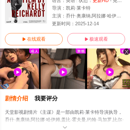
语言：
英语
状态：
更新HD
- 免费在线观看
导演：
凯莉·莱卡特
主演：
乔什·奥康纳,阿拉娜·哈伊姆,盖比·霍夫曼,约翰·马加罗,比尔·坎普,霍普·戴维斯,莱齐·
更新HD
更新时间：
2025-12-14
在线观看
极速观看


剧情介绍
我要评分
天堂影视剧情片《主谋》是一部由凯莉·莱卡特导演执导，
乔什·奥康纳,阿拉娜·哈伊姆,盖比·霍夫曼,约翰·马加罗,比尔·
坎普,霍普·戴维斯,莱齐·费利兹,马修·马希尔,科尔·杜曼,玛戈
