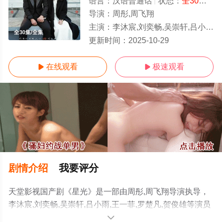
语言：
汉语普通话
状态：
全30集
- 
导演：
周彤,周飞翔
主演：
李沐宸,刘奕畅,吴崇轩,吕小雨,王一菲,罗楚凡,贺俊雄
全30集/全集
更新时间：
2025-10-29
在线观看
极速观看


剧情介绍
我要评分
天堂影视国产剧《星光》是一部由周彤,周飞翔导演执导，
李沐宸,刘奕畅,吴崇轩,吕小雨,王一菲,罗楚凡,贺俊雄等演员
精彩演绎的中国大陆电视剧，大结局剧情已揭晓（全30
