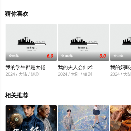
集），手机免费观看高清未删减完整版电视剧全集就上天
堂电影网，热播电视剧提前免费观看，更多剧情信息可移
猜你喜欢
步至豆瓣电视剧、电视猫或剧情网等平台了解。
6.0
6.0
全94集
全100集
全92集
我的学生都是大佬
我的夫人会仙术
我的妈咪
2024 / 大陆 / 短剧
2024 / 大陆 / 短剧
2024 / 大
相关推荐