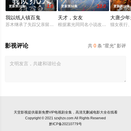
1.0
10.0
更新第10集
更新第16集
更新第12集
我以纸人镇百鬼
天才，女友
大唐少年
苏木继承了失踪父亲留下的白事馆，本想低调扎纸维生，却因一
根据素光同同名小说改编。江逾白长大
猫女夜行、
影视评论
共
0
条 “星光” 影评
天堂影视
提供最新免费VIP电视剧全集，高清无删减电影大全在线看
Copyright © 2021 szxjhzx.com All Rights Reserved
黔ICP备20210779号