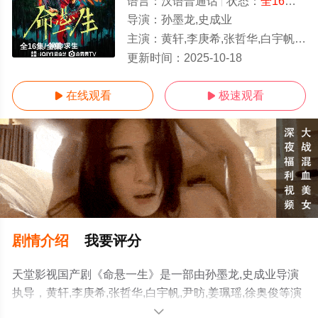
语言：
汉语普通话
状态：
全16集
- 
导演：
孙墨龙,史成业
主演：
黄轩,李庚希,张哲华,白宇帆,尹昉,姜珮瑶,徐奥俊
全16集/全集
更新时间：
2025-10-18
在线观看
极速观看


剧情介绍
我要评分
天堂影视国产剧《命悬一生》是一部由孙墨龙,史成业导演
执导，黄轩,李庚希,张哲华,白宇帆,尹昉,姜珮瑶,徐奥俊等演
员精彩演绎的中国大陆电视剧，大结局剧情已揭晓（全16
