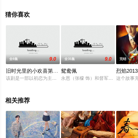
集），手机免费观看高清未删减完整版电视剧全集就上天
堂电影网，热播电视剧提前免费观看，更多剧情信息可移
猜你喜欢
步至豆瓣电视剧、电视猫或剧情网等平台了解。
9.0
9.0
全8集
全35集
完结
旧时光里的小欢喜第二季
鸳鸯佩
烈焰2013
该剧是一部以初恋为主题的青春剧。甜妹（周瑞睿饰）入校第一天
永恩（张檬 饰）和督军之子其峻（黄
这个故事
相关推荐