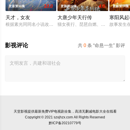
10.0
4.0
更新第16集
更新第12集
更新第14集
天才，女友
大唐少年天行传
寒阳风起
根据素光同同名小说改编。江逾白长大以后，林知夏忽然对他说：
猫女夜行、琵琶自燃、天王显圣、少年
故事发生
影视评论
共
0
条 “命悬一生” 影评
天堂影视
提供最新免费VIP电视剧全集，高清无删减电影大全在线看
Copyright © 2021 szxjhzx.com All Rights Reserved
黔ICP备20210779号