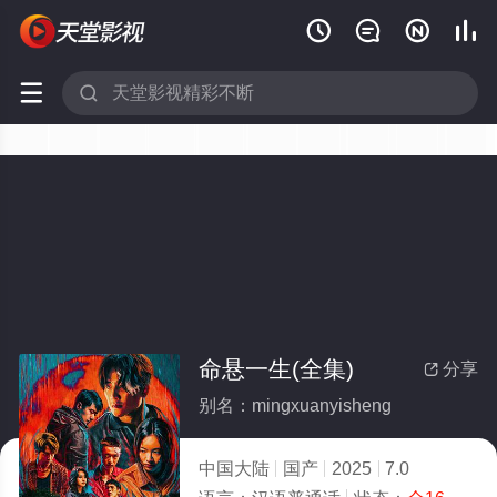






命悬一生(全集)
分享

别名：mingxuanyisheng
中国大陆
国产
2025
7.0