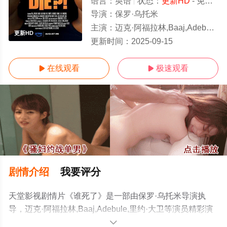
语言：
英语
状态：
更新HD
- 免费在线观看
导演：
保罗·乌托米
主演：
迈克·阿福拉林,Baaj,Adebule,里约·大卫
更新HD
更新时间：
2025-09-15
在线观看
极速观看


剧情介绍
我要评分
天堂影视剧情片《谁死了》是一部由保罗·乌托米导演执
导，迈克·阿福拉林,Baaj,Adebule,里约·大卫等演员精彩演
绎的尼日利亚电影，手机免费观看高清未删减完整版电影
