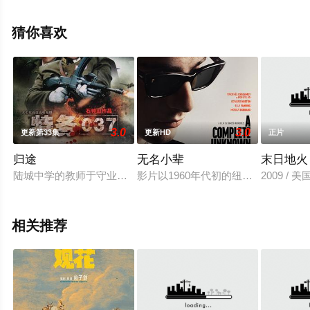
大全就上天堂电影网，更多剧情信息可移步至豆瓣电影、
电视猫或剧情网等平台了解。
猜你喜欢
3.0
3.0
更新第33集
更新HD
正片
归途
无名小辈
末日地火
陆城中学的教师于守业深爱着合盛戏班头牌周小莲，陆城警备司
影片以1960年代初的纽约音乐界为
2009 / 美国
相关推荐