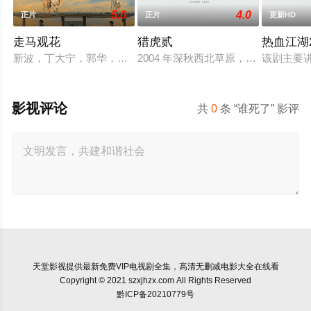
5.0
4.0
正片
正片
更新HD
走马观花
猎虎贰
热血江湖2
新波，丁大宁，郭华，程一木他们毕业于同一所大学。他们和很
2004 年深秋西北草原，假交警截
该剧主要
影视评论
共
0
条 “谁死了” 影评
天堂影视
提供最新免费VIP电视剧全集，高清无删减电影大全在线看
Copyright © 2021 szxjhzx.com All Rights Reserved
黔ICP备20210779号