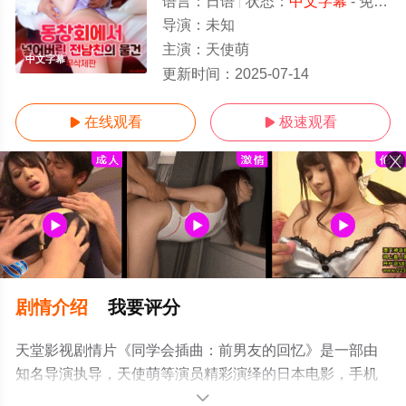
语言：
日语
状态：
中文字幕
- 免费在线观看
导演：
未知
主演：
天使萌
中文字幕
更新时间：
2025-07-14
在线观看
极速观看


剧情介绍
我要评分
天堂影视剧情片《同学会插曲：前男友的回忆》是一部由
知名导演执导，天使萌等演员精彩演绎的日本电影，手机
免费观看高清未删减完整版电影大全就上天堂电影网，更
