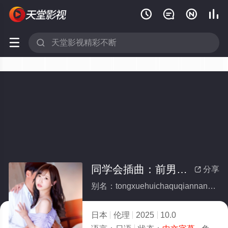






同学会插曲：前男友的回忆
分享

别名：tongxuehuichaquqiannanyoudehuiyi
日本
伦理
2025
10.0