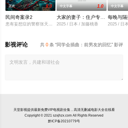
9.0
1.0
正片
中文字幕
中文字幕
民间奇案录2
大家的妻子：住户专用洞口
每晚与隔
患有妄想症的警察张天盛遇上一起离奇的神像杀人事件，勘案过程
2025 / 日本 / 加藤桃香
2025 / 
影视评论
共
0
条 “同学会插曲：前男友的回忆” 影评
天堂影视
提供最新免费VIP电视剧全集，高清无删减电影大全在线看
Copyright © 2021 szxjhzx.com All Rights Reserved
黔ICP备20210779号