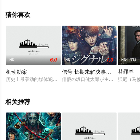
多剧情信息可移步至豆瓣电影、电视猫或剧情网等平台了
解。
猜你喜欢
6.0
7.0
HD
HD
HD中字版
机动劫案
信号 长期未解决事件搜查组 剧场
替罪羊
历史上最轰动的媒体犯罪调查已经开始，故事倒叙和讯问交织，
俳優の坂口健太郎が主演を務め、20
强尼（马修·
相关推荐