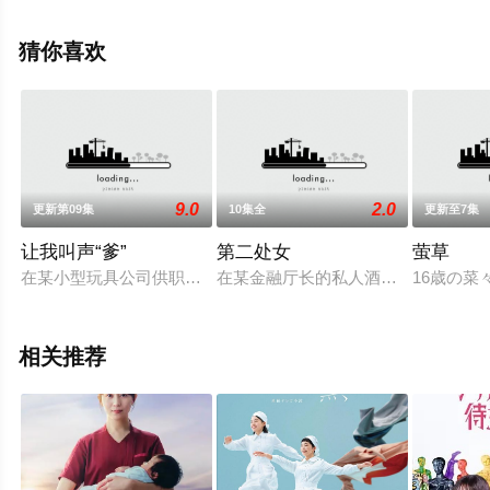
央太,竹野内丰,中泽元纪,高桥文哉,志田彩良,山寺宏一,阿部
隆史等演员精彩演绎的日本电视剧，手机免费观看高清未
猜你喜欢
删减完整版电视剧全集就上天堂电影网，热播电视剧提前
免费观看，更多剧情信息可移步至豆瓣电视剧、电视猫或
剧情网等平台了解。
9.0
2.0
更新第09集
10集全
更新至7集
让我叫声“爹”
第二处女
萤草
在某小型玩具公司供职的大道寺保（远藤宪一 饰）是一个勤勤
在某金融厅长的私人酒会上，人过中年
16歳の
相关推荐