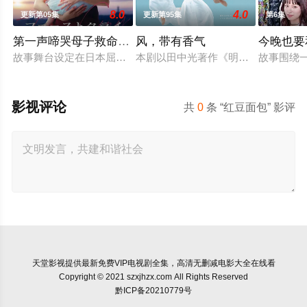
8.0
4.0
更新第05集
更新第95集
第6集
第一声啼哭母子救命急救班
风，带有香气
今晚也要
故事舞台设定在日本屈指可数的顶级豪华医院“圣菲奥娜医院”。
本剧以田中光著作《明治的南丁格尔
故事围绕
影视评论
共
0
条 “红豆面包” 影评
天堂影视
提供最新免费VIP电视剧全集，高清无删减电影大全在线看
Copyright © 2021 szxjhzx.com All Rights Reserved
黔ICP备20210779号