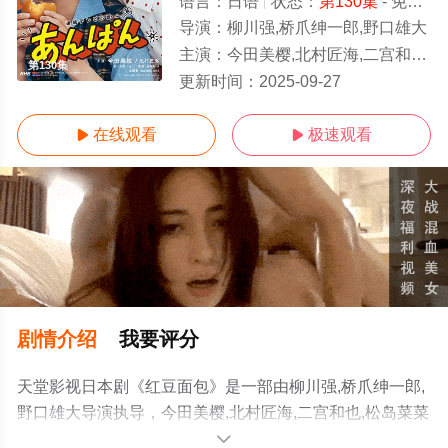
语言：
日语
状态：
第130集
- 免费在线观看
导演：
柳川强,桥爪绅一郎,野口雄大
主演：
今田美樱,北村匠海,二宫和也,松岛菜菜子,加濑亮,江口德子,河合优实,原菜乃华,吉田钢太郎
第130集
更新时间：
2025-09-27
在线观看
极速观看


剧情介绍
我要评分
天堂影视日本剧《红豆面包》是一部由柳川强,桥爪绅一郎,
野口雄大导演执导，今田美樱,北村匠海,二宫和也,松岛菜菜
子,加濑亮,江口德子,河合优实,原菜乃华,吉田钢太郎,细田佳
