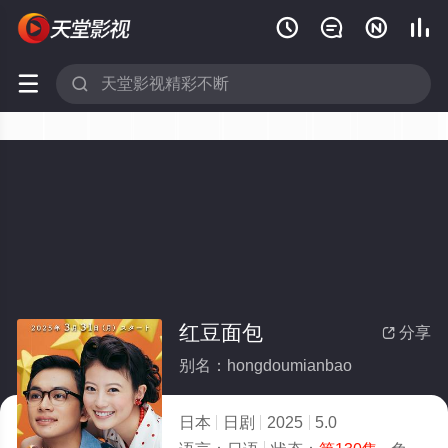






红豆面包
分享

别名：hongdoumianbao
日本
日剧
2025
5.0