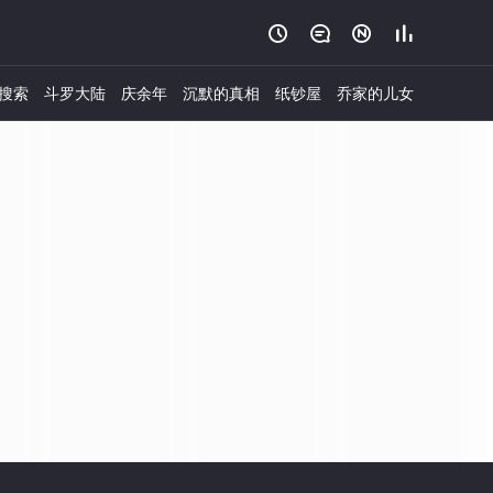




搜索
斗罗大陆
庆余年
沉默的真相
纸钞屋
乔家的儿女