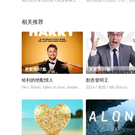
将以前所未见的深入角度探索人体-人体在危机时刻如何因应？当
说到美国人玩综艺节目，他
相关推荐
更新第07集
10.0
更新第07集
哈利的绝配情人
創意發明王
He’s flirted, fallen in love, hooked up, and broken up. He’s eve
2014 / 美国 / Mo,Rocca