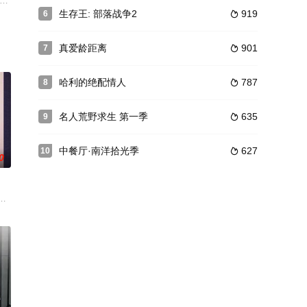
内还是国外，综艺节目都受广大观众的
rward with additional seasons of B
生存王: 部落战争2
919
6

真爱龄距离
901
7

哈利的绝配情人
787
8

名人荒野求生 第一季
635
9

中餐厅·南洋拾光季
627
10

0
澳联合出品动画纪录片。以短番的形式重述百余年里，发生在世界各地的真实
电影局和新南威尔士电影局扶持的中澳联合出品动画纪录片。以短番的形式重