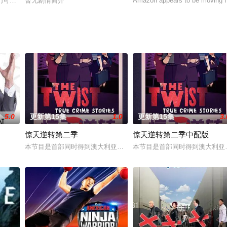
生存本能涌现时，细胞与纤维又怎反应？成年人体自有其独特之处，让我们成为
们可是世界综艺的鼻祖！用句时髦的话讲叫做他们城会玩！近些年来，无论是国
暂无剧情简介
Amazon appears to be moving fo
5.0
更新第15集
1.0
更新第15集
3.
惊天逆转第二季
惊天逆转第二季中配版
本节目是首部同时得到澳大利亚电影局和新南威尔士电影局扶持的中
本节目是首部同时得到澳大利亚