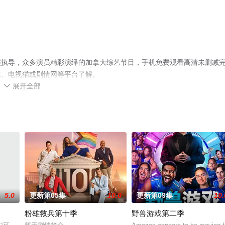
演执导，众多演员精彩演绎的加拿大综艺节目，手机免费观看高清未删减
艺、电视猫或剧情网等平台了解。
展开全部

5.0
更新第05集
10.0
更新第09集
10.
粉雄救兵第十季
野兽游戏第二季