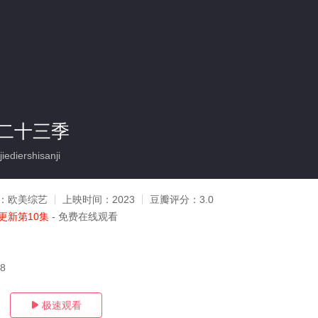
二十三季
diershisanji
：
欧美综艺
上映时间：
2023
豆瓣评分：
3.0
更新第10集
- 免费在线观看
08
极速观看
