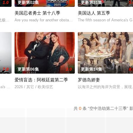
1.0
更新第02集
1.0
更新第31集
5.
美国忍者勇士 第十八季
美国达人 第五季
极圈，拍摄地位于加拿大西北地区阿克拉维克（Aklavik）附近的理查森山
Are you ready for another obstacle course? American Ninja Warrio
The fifth season of America's G
7.0
更新第06集
2.0
更新第14集
8.
爱情盲选：阿根廷篇第二季
罗德岛娇妻
6月21日起开始播出一部选秀节目——America’s Got
a's Got Talent, an American telev
2026 / 其它 / 欧美综艺
以海洋之州的海岸为背景，展现
共
0
条 “空中浩劫第二十三季” 