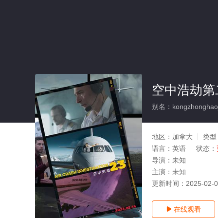
空中浩劫第
别名：kongzhonghaojie
地区：
加拿大
类型
语言：
英语
状态：
导演：
未知
主演：
未知
更新时间：
2025-02-
在线观看
