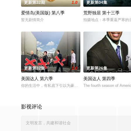
更新第32期
1.0
更新第04集
爱情岛(美国版) 第八季
荒野独居 第十三季
暂无剧情简介
拍摄地点：本季重返严寒的北
更新第32集
1.0
更新第26集
美国达人 第六季
美国达人 第四季
你的生活中，有私底下引以为豪，却不敢拿出来显的绝活吗？NBC从今年
The fourth season of Americ
影视评论