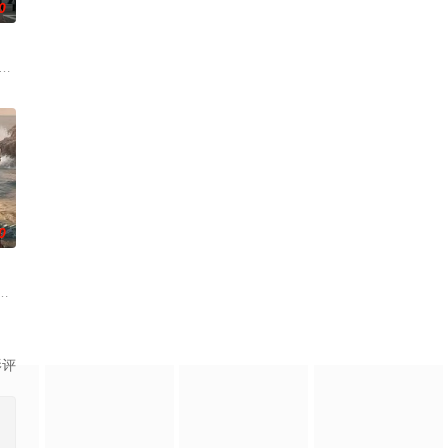
0
脉，这里是灰熊、狼群和驼鹿的栖
ot Talent, an American televi
0
了罗德岛人紧密联系的圈子。他们有着深厚的社区根基，家族世代传承。他们
影评