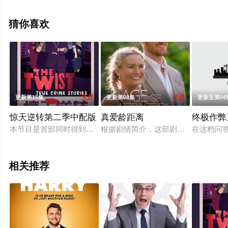
斯,Orville,Peck,Mickey,Guyton,Darren,Capozzi,Jimmie,Allen
等演员精彩演绎的美国综艺节目，大结局剧情已揭晓（完
猜你喜欢
结），手机免费观看高清未删减完整版综艺节目就上天堂
电影网，更多剧情信息可移步至豆瓣综艺、电视猫或剧情
网等平台了解。
3.0
2.0
更新第15集
更新第08集
更新至第04
惊天逆转第二季中配版
真爱龄距离
终极作弊
本节目是首部同时得到澳大利亚电影局和新南威尔士电影局扶持
根据剧情简介，这部剧集讲述的是单
在这档问
相关推荐