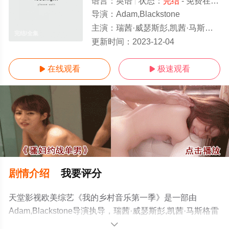
语言：
英语
状态：
完结
- 免费在线观看
导演：
Adam,Blackstone
主演：
瑞茜·威瑟斯彭,凯茜·马斯格雷夫斯,Orville,Peck,Mickey,Guyton,
完结/全集
更新时间：
2023-12-04
在线观看
极速观看


剧情介绍
我要评分
天堂影视欧美综艺《我的乡村音乐第一季》是一部由
Adam,Blackstone导演执导，瑞茜·威瑟斯彭,凯茜·马斯格雷
夫
