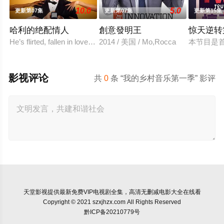
10.0
5.0
更新第07集
更新第07集
更新第15集
哈利的绝配情人
創意發明王
惊天逆转
He’s flirted, fallen in love, hooked up, and broken up. He’s eve
2014 / 美国 / Mo,Rocca
本节目是
影视评论
共
0
条 “我的乡村音乐第一季” 影评
天堂影视
提供最新免费VIP电视剧全集，高清无删减电影大全在线看
Copyright © 2021 szxjhzx.com All Rights Reserved
黔ICP备20210779号