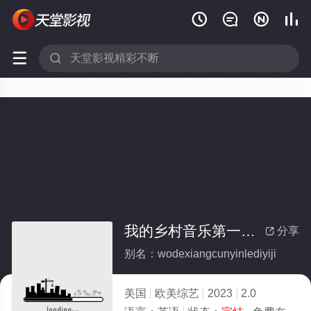






我的乡村音乐第一季(全集)
分享

别名：wodexiangcunyinlediyiji
美国
欧美综艺
2023
2.0