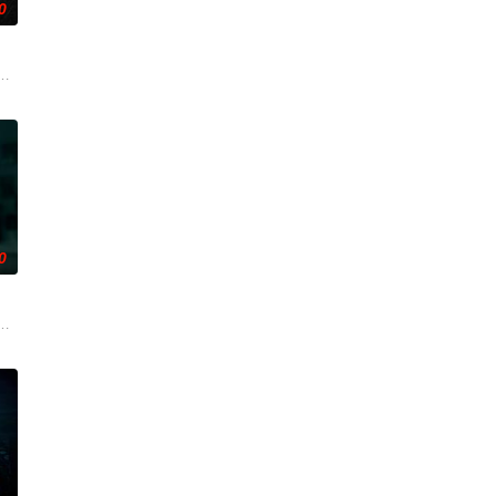
0
心
然、乐明为寻找神秘宝藏归还国家深入
断联多年，就想安安稳稳陪妹妹结婚。结果妹妹在老剧院求婚后直接被邪灵缠
0
，
偏远洞穴潜水游览。此前的反常风
鬼点名要命！一幕幕“连环鬼杀”怵目惊心，令人胆寒！时局动荡，冤魂游
个暴力的存在所纠缠，这个存在会以他们最想要的那个人——也就是彼此——