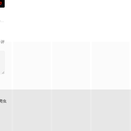
0
似
为她得知了哥哥马修神秘死亡的消息。萨姆与她体贴的丈夫布雷迪、关系疏远
pregnant teen's family sets
影评
爬虫