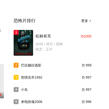
恐怖片排行
更多

电
1
松林有耳
1000

2025 / 其它 / 恐怖
状态：正片
巴拉穆拉诡影
999
2

危情羔羊1992
997
3

小岛
997
4

0
来电惊魂2006
996
5
