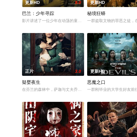
更新HD
9.0
更新HD
巴兰：少年寻踪
秘境狂蟒
影片讲述了一位少年在动荡的童年中长大，母亲又突然失踪后，
一群盗取文物的罪恶之徒，
正片
3.0
更新HD
疑婴夜生
恶魔之口
在芬兰的森林中，萨迦与丈夫乔恩迎来了为人父母的新篇章。然
一群刚毕业的大学生好友前往