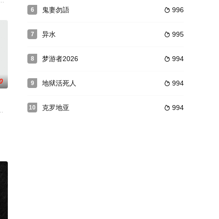
科迪·达
饰）突然身体不适，跌倒路旁的水坑中痛苦死去。该事件给她
世是法力高强的“开心鬼”，凭着“开心鬼”的帮助，他拥有超乎常人的超能力。校
鬼妻勿語
996
6

异水
995
7

梦游者2026
994
8

0
地狱活死人
994
9

克罗地亚
994
10

没想到，很快会变成一场灾难性的转折，把他们留在巨大的白色鲨鱼出没的水
更人，巡更期间碰上女鬼和IRENE，并带出两女鬼之遭遇，最后三人合力帮助