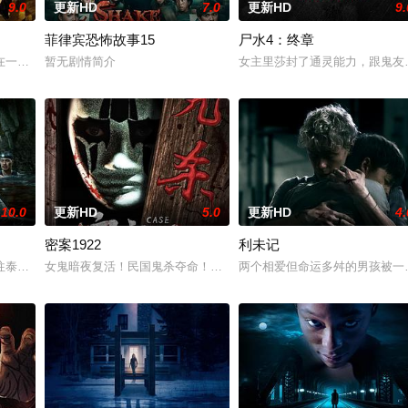
9.0
更新HD
7.0
更新HD
9.
菲律宾恐怖故事15
尸水4：终章
他踏上了寻母之旅。这不仅是对母亲下落的追寻，更是他探寻身世真相、寻求内
在一次盗宝途中遇到神秘事件集体神秘消失。20年后寻宝队成员周西川和周嫣
暂无剧情简介
女主里莎封了通灵能力，跟鬼友
10.0
更新HD
5.0
更新HD
4.
密案1922
利未记
而萨迦的喜悦被一股令人发寒的疑惧笼罩——她对新生儿产生了不为人知的猜疑
泰国海岸，开启步入社会前的最后一场冒险，慕名报名了名为 “恶魔之口” 的
女鬼暗夜复活！民国鬼杀夺命！白米埋尸噬魂杀，鬼刃穿腹斩灵杀，女
两个相爱但命运多舛的男孩被一