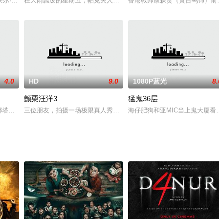
，标题则取自爱伦坡《厄舍府之倒塌》中提及的诗歌闹鬼的宫殿。
克（劳伦·科瑞·刘易斯 Lauren Currie Lewis 饰）下班后等待男友吉米（
在大雨瓢泼的星期五，帕克夫人（Kassie Wesley DePaiva 
香港教师康森贵（黄百鸣饰）前
4.0
HD
9.0
1080P蓝光
8.
颤栗汪洋3
猛鬼36层
，打算接走通过中介收养的海地小女孩妮娜。他们在旅馆结识了穿着防风衣，头
ent取得娜塔莉·多默尔、艾德·斯克林主演影片[黑暗之中](In Darkness，暂译)
三位朋友，拍摄一场极限真人秀的录像带，进入了鲨鱼笼潜水，但是
海仔肥狗和亚MIC当上鬼大厦看