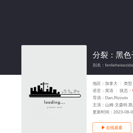
分裂：黑色
别名：fenlieheisezid
地区：
加拿大
类型
语言：
英语
状态：
导演：
Dan,Rizzuto
主演：
山姆·文森特,凯
更新时间：
2023-08-
在线观看
