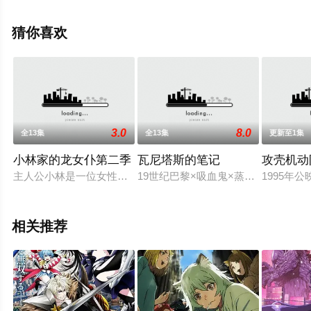
志,植木慎英,小野将梦,福原克己,坂泰斗,石上静香,贯井柚佳,
风间万裕子,杉山里穗,三上哲,楠大典等演员精彩演绎的日本
猜你喜欢
动漫，大结局剧情已揭晓（1-11全集），手机免费观看高
清未删减完整版动漫全集就上天堂电影网，更多剧情信息
可移步至豆瓣动漫、电视猫或剧情网等平台了解。
3.0
8.0
全13集
全13集
更新至1集
小林家的龙女仆第二季
瓦尼塔斯的笔记
攻壳机动
主人公小林是一位女性系统工程师，某天她喝酒喝的很醉兴冲冲
19世纪巴黎×吸血鬼×蒸汽朋?——
1995年
相关推荐