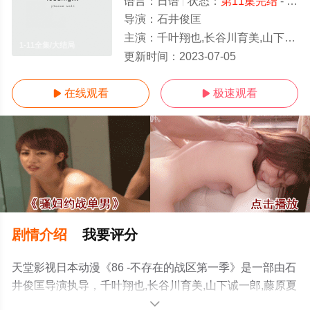
语言：
日语
状态：
第11集完结
- 免费在线观看
导演：
石井俊匡
主演：
千叶翔也,长谷川育美,山下诚一郎,藤原夏海,早见沙织,铃代纱弓,白石晴香,石谷春贵,山下大
1-11全集/大结局
更新时间：
2023-07-05
在线观看
极速观看


剧情介绍
我要评分
天堂影视日本动漫《86 -不存在的战区第一季》是一部由石
井俊匡导演执导，千叶翔也,长谷川育美,山下诚一郎,藤原夏
海,早见沙织,铃代纱弓,白石晴香,石谷春贵,山下大辉,村田太
