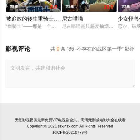
8.0
10.0
第6集
第6集
第6集
被追放的转生重骑士用游戏知识开无双
尼古喵喵
少女怪兽
“重骑士”——那是一个以防御为主，吸引敌人攻击以保护队友的
尼古喵喵是只超爱抽烟的废物兽人！
恋か、破
影视评论
共
0
条 “86 -不存在的战区第一季” 影评
天堂影视
提供最新免费VIP电视剧全集，高清无删减电影大全在线看
Copyright © 2021 szxjhzx.com All Rights Reserved
黔ICP备20210779号