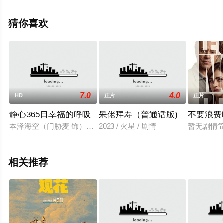
电影网，更多剧情信息可移步至豆瓣电影、电视猫或剧情
网等平台了解。
猜你喜欢
7.0
4.0
HD
正片
正片
静心365日幸福的呼吸
呆佬拜寿（普通话版)
不要浪费
本泽海空（门胁麦 饰）是出生于青森县的21岁女孩，靠着帮自
2023 / 火星 / 剧情
暂无剧情
相关推荐