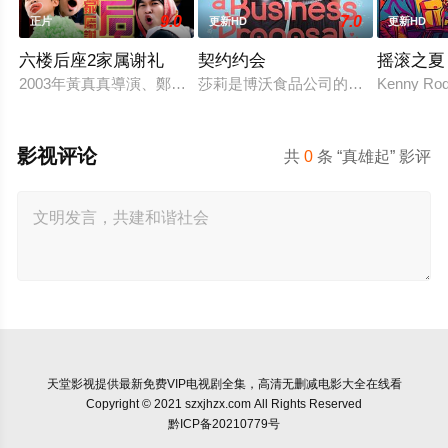
9.0
7.0
正片
更新HD
更新HD
六楼后座2家属谢礼
契约约会
摇滚之夏
2003年黃真真導演、鄭丹瑞編劇的喜劇《六樓后座》拍出香港新一代
莎莉是博沃食品公司的食品分析师，
Kenny Rodg
影视评论
共
0
条 “真雄起” 影评
天堂影视
提供最新免费VIP电视剧全集，高清无删减电影大全在线看
Copyright © 2021 szxjhzx.com All Rights Reserved
黔ICP备20210779号