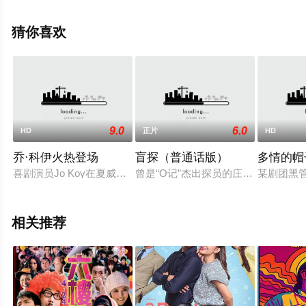
希·查达等演员精彩演绎的印度电影，手机免费观看高清未
删减完整版电影大全就上天堂电影网，更多剧情信息可移
猜你喜欢
步至豆瓣电影、电视猫或剧情网等平台了解。
9.0
6.0
HD
正片
HD
乔·科伊火热登场
盲探（普通话版）
多情的帽
喜剧演员Jo Koy在夏威夷登台，直爽猛开文化刻板印象玩笑，
曾是“O记”杰出探员的庄士敦（刘德
某剧团黑
相关推荐