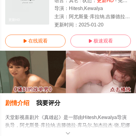
语言：
其它
状态：
更新HD
- 免费在线观看
导演：
Hitesh,Kewalya
主演：
阿尤斯曼·库拉纳,吉滕德拉·库马尔,加杰拉杰·饶,尼娜·古普塔,马恩维·加格鲁,戈帕尔·杜
更新HD
更新时间：
2025-01-20
在线观看
极速观看


剧情介绍
我要评分
天堂影视喜剧片《真雄起》是一部由Hitesh,Kewalya导演
执导，阿尤斯曼·库拉纳,吉滕德拉·库马尔,加杰拉杰·饶,尼娜
·古普塔,马恩维·加格鲁,戈帕尔·杜特,布米·佩德卡尔,马努·里
